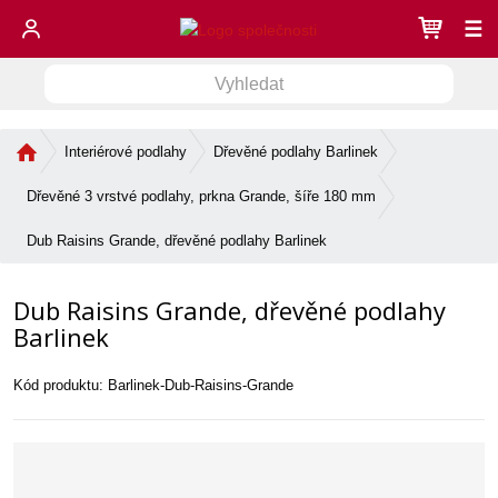
☰
V
V
y
h
y
l
Ú
Interiérové podlahy
Dřevěné podlahy Barlinek
h
e
v
l
d
o
Dřevěné 3 vrstvé podlahy, prkna Grande, šíře 180 mm
e
a
d
d
n
t
Dub Raisins Grande, dřevěné podlahy Barlinek
í
a
s
t
Dub Raisins Grande, dřevěné podlahy
t
r
Barlinek
a
n
Kód produktu:
Barlinek-Dub-Raisins-Grande
a