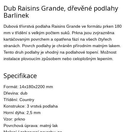
Dub Raisins Grande, dřevěné podlahy
Barlinek
Dubová třívrstvá podlaha Raisins Grande ve formátu prken 180
mm v třídění s velkým počtem suků. Prkna jsou zvýrazněna
kartáčovaným povrchem a opatřena fází na všech čtyřech
stranách. Povrch podlahy je chráněn přírodním matným lakem.
Tento druh podlahy je vhodný na podlahové topení. Možnost
instalace plovoucím způsobem nebo celoplošným lepením.
Specifikace
Formát: 14x180x2200 mm
Dřevina: dub
Třídění: Country
Konstrukce: 3 vrstvá podlaha
Horní dýha: 2,5 mm
Vzor: prkno
Povrchová úprava: matný lak
Moření / zabarvení povrchu: ne