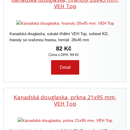
í
VEH Top
p
r
o
d
Kanadská douglaska, sukaté třídění VEH Top, sušené KD,
u
hranoly se sraženou hranou, formát: 28x45 mm
k
t
82 Kč
ů
Cena s DPH: 99 Kč
Detail
Kanadská douglaska, prkna 21x95 mm,
VEH Top