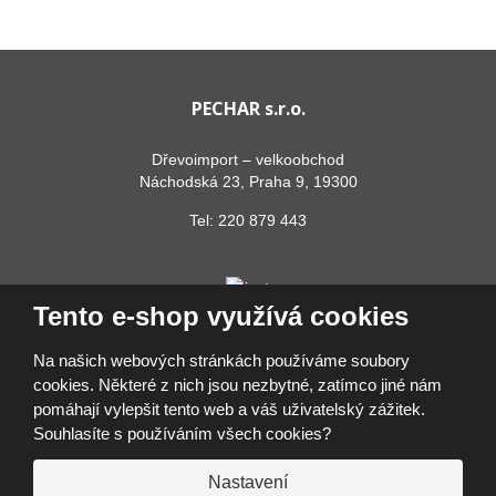
PECHAR s.r.o.
Dřevoimport – velkoobchod
Náchodská 23, Praha 9, 19300
Tel:
220 879 443
Tento e-shop využívá cookies
Na našich webových stránkách používáme soubory
cookies. Některé z nich jsou nezbytné, zatímco jiné nám
pomáhají vylepšit tento web a váš uživatelský zážitek.
© 2026, PECHAR s.r.o.
Souhlasíte s používáním všech cookies?
Prohlášení o přístupnosti
|
Ochrana osobních údajů
|
Mapa stránek
|
Přihlásit se
Nastavení
VYROBILA