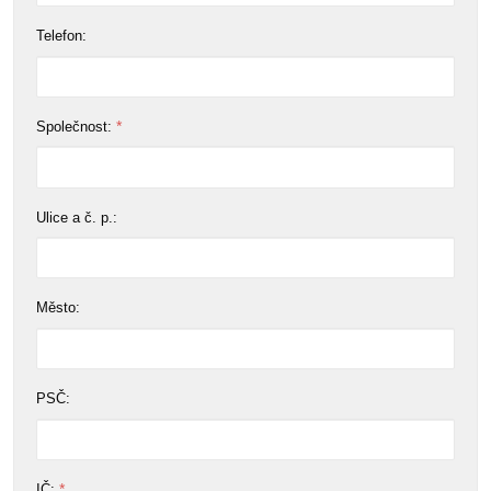
Telefon:
*
Společnost:
Ulice a č. p.:
Město:
PSČ:
*
IČ: