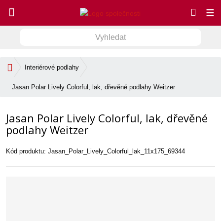
☰
V
V
y
h
y
l
Ú
Interiérové podlahy
h
e
v
l
d
o
Jasan Polar Lively Colorful, lak, dřevěné podlahy Weitzer
e
a
d
d
n
t
Jasan Polar Lively Colorful, lak, dřevěné
í
a
s
podlahy Weitzer
t
t
r
Kód produktu:
Jasan_Polar_Lively_Colorful_lak_11x175_69344
a
n
a