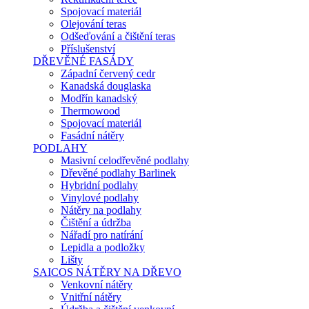
Spojovací materiál
Olejování teras
Odšeďování a čištění teras
Příslušenství
DŘEVĚNÉ FASÁDY
Západní červený cedr
Kanadská douglaska
Modřín kanadský
Thermowood
Spojovací materiál
Fasádní nátěry
PODLAHY
Masivní celodřevěné podlahy
Dřevěné podlahy Barlinek
Hybridní podlahy
Vinylové podlahy
Nátěry na podlahy
Čištění a údržba
Nářadí pro natírání
Lepidla a podložky
Lišty
SAICOS NÁTĚRY NA DŘEVO
Venkovní nátěry
Vnitřní nátěry