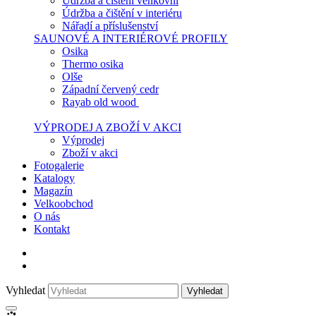
Údržba a čištění venkovní
Údržba a čištění v interiéru
Nářadí a příslušenství
SAUNOVÉ A INTERIÉROVÉ PROFILY
Osika
Thermo osika
Olše
Západní červený cedr
Rayab old wood
VÝPRODEJ A ZBOŽÍ V AKCI
Výprodej
Zboží v akci
Fotogalerie
Katalogy
Magazín
Velkoobchod
O nás
Kontakt
Vyhledat
Vyhledat