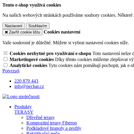
Tento e-shop využívá cookies
Na našich webových stránkách používáme soubory cookies. Některé z n
Nastavení
Souhlasím
Cookies nastavení
Zavřít cookie lištu
Vaše soukromí je důležité. Můžete si vybrat nastavení cookies níže.
Cookies nezbytné pro využívání e-shopu
Toto nastavení nelze 
Marketingové cookies
Díky těmto cookies můžeme zlepšovat výko
Analytické cookies
Tyto cookies nám pomáhají pochopit, jak e-s
Potvrzuji
220 879 443
info@pechar.cz
Produkty
TERASY
Dřevěné terasy
Kompozitní terasy Fiberon
Podkladové hranoly a profily
Rektifikační terče