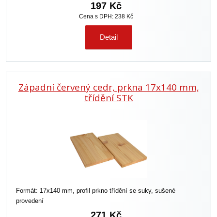
197 Kč
Cena s DPH: 238 Kč
Detail
Západní červený cedr, prkna 17x140 mm,
třídění STK
Formát: 17x140 mm, profil prkno třídění se suky, sušené
provedení
271 Kč