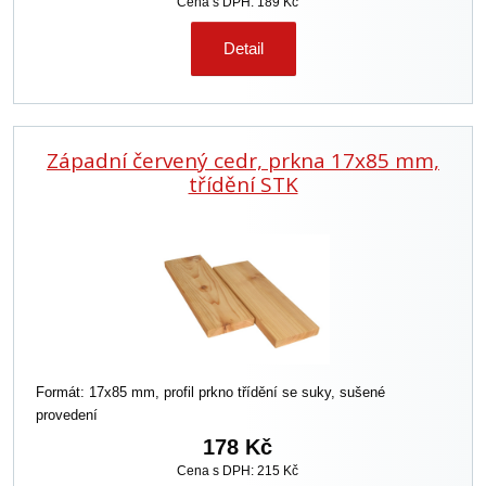
Cena s DPH: 189 Kč
Detail
Západní červený cedr, prkna 17x85 mm,
třídění STK
Formát: 17x85 mm, profil prkno třídění se suky, sušené
provedení
178 Kč
Cena s DPH: 215 Kč