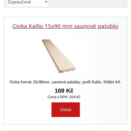
a
z
e
Osika Kallio 15x90 mm saunové palubky
n
í
p
r
o
d
u
k
t
ů
Osika formát 15x90mm, saunové palubky, profil Kallio, třídění AA
169 Kč
Cena s DPH: 204 Kč
Detail