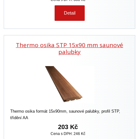
Detail
Thermo osika STP 15x90 mm saunové
palubky
Thermo osika formát 15x90mm, saunové palubky, profil STP,
třídění AA
203 Kč
Cena s DPH: 246 Kč