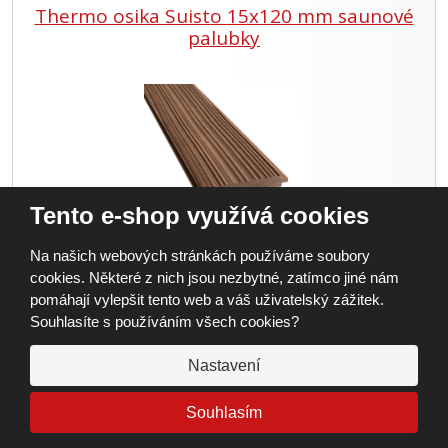
Thermo osika Suisto 15x120 mm saunové
palubky
Tento e-shop využívá cookies
Thermo osika formát 15x120mm, saunové palubky, profil Suisto,
třídění AA
Na našich webových stránkách používáme soubory
cookies. Některé z nich jsou nezbytné, zatímco jiné nám
288 Kč
pomáhají vylepšit tento web a váš uživatelský zážitek.
Cena s DPH: 348 Kč
Souhlasíte s používáním všech cookies?
Detail
Nastavení
Souhlasím