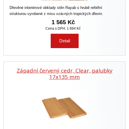
Dřevěné interiérové obklady stěn Rayab s hrubě refiéfní
strukturou vyrobené z mixu vzácných tropických dřevin.
1 565 Kč
Cena s DPH: 1 894 Kč
Detail
Západní červený cedr, Clear, palubky
17x135 mm