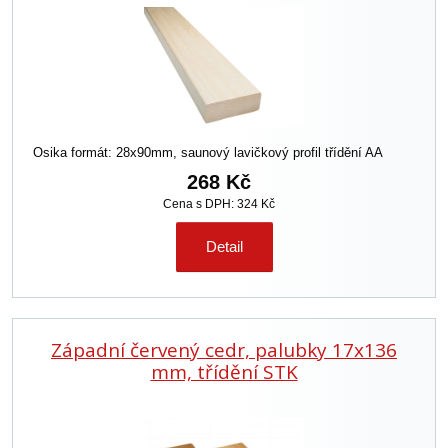
Osika formát: 28x90mm, saunový lavičkový profil třídění AA
268 Kč
Cena s DPH: 324 Kč
Detail
Západní červený cedr, palubky 17x136
mm, třídění STK