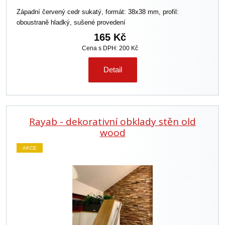
Západní červený cedr sukatý, formát: 38x38 mm, profil:
oboustraně hladký, sušené provedení
165 Kč
Cena s DPH: 200 Kč
Detail
Rayab - dekorativní obklady stěn old
wood
AKCE