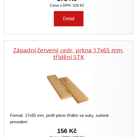
Cena s DPH: 328 Kč
Detail
Západní červený cedr, prkna 17x65 mm,
třídění STK
Formát: 17x65 mm, profil prkno třídění se suky, sušené
provedení
156 Kč