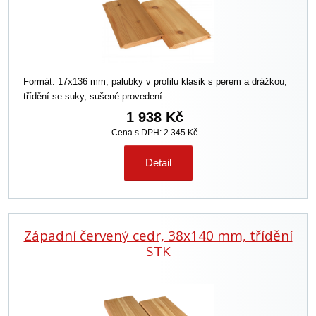
Formát: 17x136 mm, palubky v profilu klasik s perem a drážkou,
třídění se suky, sušené provedení
1 938 Kč
Cena s DPH: 2 345 Kč
Detail
Západní červený cedr, 38x140 mm, třídění
STK