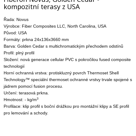
kompozitní terasy z USA
Řada: Novus
Výrobce: Fiber Composites LLC, North Carolina, USA
Původ: USA
Formáty: prkna 24x136x3660 mm
Barva: Golden Cedar s multichromatickým přechodem odstínů
Profil: plný profil
Složení: nová generace cellular PVC s pokročilou fused composite
technologií
Horní ochranná vrstva: protiskluzný povrch Thermoset Shell
Technology™ speciální thermoset ochranné vrstvy trvale spojené s
jádrem pomocí fusion procesu.
Určení: terasová prkna.
3
Hmotnost: - kg/m
Profilace: klip profil s boční drážkou pro montážní klipy a SE profil
pro lemování a schody.