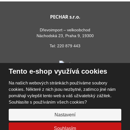
PECHAR s.r.o.
Dřevoimport – velkoobchod
Náchodská 23, Praha 9, 19300
Tel:
220 879 443
Tento e-shop využívá cookies
Na našich webových stránkách používáme soubory
cookies. Některé z nich jsou nezbytné, zatímco jiné nám
pomáhají vylepšit tento web a váš uživatelský zážitek.
© 2026, PECHAR s.r.o.
Souhlasíte s používáním všech cookies?
Prohlášení o přístupnosti
|
Ochrana osobních údajů
|
Mapa stránek
|
Přihlásit se
Nastavení
VYROBILA
VISA
MasterCard
Maestro
Google Pay
Apple Pay
Souhlasím