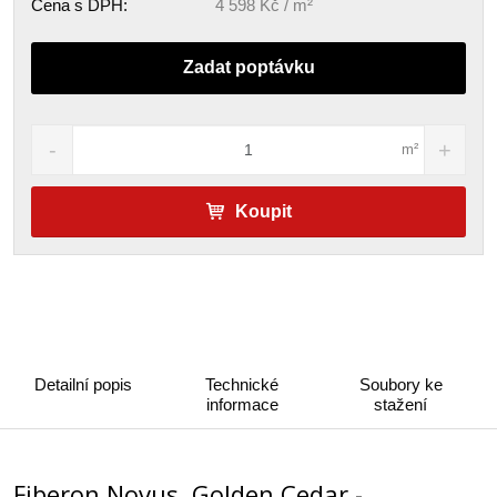
Cena s DPH:
4 598 Kč / m²
Zadat poptávku
m²
Koupit
Detailní popis
Technické
Soubory ke
informace
stažení
Fiberon Novus, Golden Cedar -