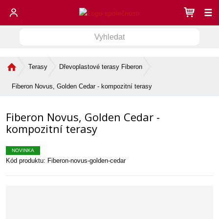
☰
V
V
y
h
y
l
Ú
Terasy
Dřevoplastové terasy Fiberon
h
e
v
l
d
o
Fiberon Novus, Golden Cedar - kompozitní terasy
e
a
d
d
n
t
Fiberon Novus, Golden Cedar -
í
a
s
kompozitní terasy
t
t
r
NOVINKA
a
Kód produktu:
Fiberon-novus-golden-cedar
n
a