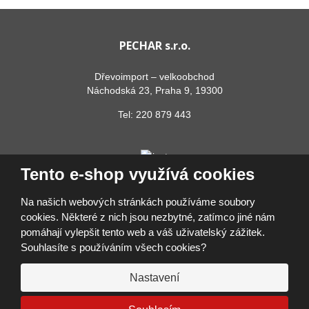
PECHAR s.r.o.
Dřevoimport – velkoobchod
Náchodská 23, Praha 9, 19300
Tel:
220 879 443
Tento e-shop využívá cookies
Na našich webových stránkách používáme soubory
cookies. Některé z nich jsou nezbytné, zatímco jiné nám
pomáhají vylepšit tento web a váš uživatelský zážitek.
© 2026, PECHAR s.r.o.
Souhlasíte s používáním všech cookies?
Prohlášení o přístupnosti
|
Ochrana osobních údajů
|
Mapa stránek
|
Přihlásit se
Nastavení
VYROBILA
VISA
MasterCard
Maestro