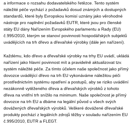
a informace o rozsahu dodavatelského řetězce. Tento systém
náležité péče vychází z požadavků dosud známých a dostupných
standardů, které byly Evropskou komisí uznány jako věrohodné
nástroje pro naplnění požadavků EUTR, které jsou pro členské
státy EU dány Nařízením Evropského parlamentu a Rady (EU)
č.995/2010, kterým se stanoví povinnosti hospodářských subjektů
uvádějících na trh dřevo a dřevařské výrobky (dále jen nařízení).
Každému, kdo dřevo a dřevařské výrobky na trhy EU uvádí, ukládá
nařízení jako hlavní povinnost mít a pravidelně aktualizovat tzv.
systém náležité péče. Za tímto účelem naše společnost jako přímý
dovozce uvádějící dřevo na trh EU vykonáváme náležitou péči
prostřednictvím systému opatření a postupů, aby se riziko uvádění
nezákonně vytěženého dřeva a dřevařských výrobků z tohoto
dřeva na vnitřní trh snížilo na minimum. Naše společnost je přímý
dovozce na trh EU a dbáme na legální původ u všech svých
dovážených dřevařských výrobků. Veškeré dovážené dřevařské
produkty pochází z legálních zdrojů těžby v souladu nařízením EU
č.995/2010, EUTR a FLEGT.