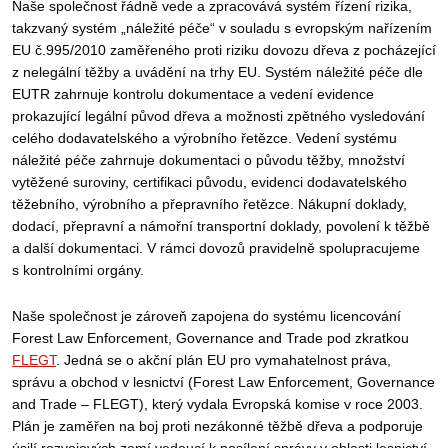
Naše společnost řádně vede a zpracovává systém řízení rizika,
takzvaný systém „náležité péče“ v souladu s evropským nařízením
EU č.995/2010 zaměřeného proti riziku dovozu dřeva z pocházející
z nelegální těžby a uvádění na trhy EU. Systém náležité péče dle
EUTR zahrnuje kontrolu dokumentace a vedení evidence
prokazující legální původ dřeva a možnosti zpětného vysledování
celého dodavatelského a výrobního řetězce. Vedení systému
náležité péče zahrnuje dokumentaci o původu těžby, množství
vytěžené suroviny, certifikaci původu, evidenci dodavatelského
těžebního, výrobního a přepravního řetězce. Nákupní doklady,
dodací, přepravní a námořní transportní doklady, povolení k těžbě
a další dokumentaci. V rámci dovozů pravidelně spolupracujeme
s kontrolními orgány.
Naše společnost je zároveň zapojena do systému licencování
Forest Law Enforcement, Governance and Trade pod zkratkou
FLEGT
. Jedná se o akční plán EU pro vymahatelnost práva,
správu a obchod v lesnictví (Forest Law Enforcement, Governance
and Trade – FLEGT), který vydala Evropská komise v roce 2003.
Plán je zaměřen na boj proti nezákonné těžbě dřeva a podporuje
úsilí rozvojových zemí vedoucí k posílení správy v oblasti lesnictví.