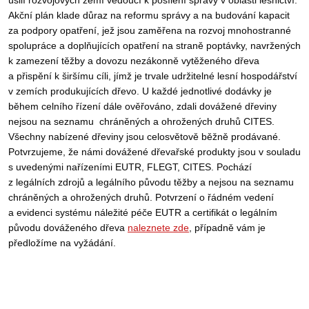
Akční plán klade důraz na reformu správy a na budování kapacit
za podpory opatření, jež jsou zaměřena na rozvoj mnohostranné
spolupráce a doplňujících opatření na straně poptávky, navržených
k zamezení těžby a dovozu nezákonně vytěženého dřeva
a přispění k širšímu cíli, jímž je trvale udržitelné lesní hospodářství
v zemích produkujících dřevo. U každé jednotlivé dodávky je
během celního řízení dále ověřováno, zdali dovážené dřeviny
nejsou na seznamu chráněných a ohrožených druhů CITES.
Všechny nabízené dřeviny jsou celosvětově běžně prodávané.
Potvrzujeme, že námi dovážené dřevařské produkty jsou v souladu
s uvedenými nařízeními EUTR, FLEGT, CITES. Pochází
z legálních zdrojů a legálního původu těžby a nejsou na seznamu
chráněných a ohrožených druhů. Potvrzení o řádném vedení
a evidenci systému náležité péče EUTR a certifikát o legálním
původu dováženého dřeva
naleznete zde
, případně vám je
předložíme na vyžádání.