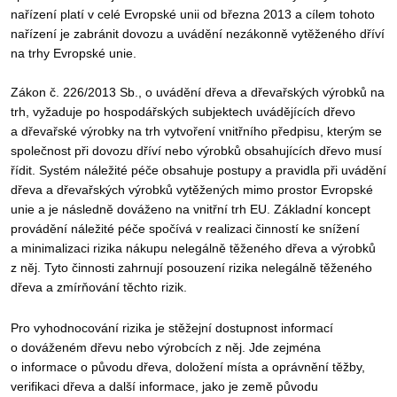
nařízení platí v celé Evropské unii od března 2013 a cílem tohoto
nařízení je zabránit dovozu a uvádění nezákonně vytěženého dříví
na trhy Evropské unie.
Zákon č. 226/2013 Sb., o uvádění dřeva a dřevařských výrobků na
trh, vyžaduje po hospodářských subjektech uvádějících dřevo
a dřevařské výrobky na trh vytvoření vnitřního předpisu, kterým se
společnost při dovozu dříví nebo výrobků obsahujících dřevo musí
řídit. Systém náležité péče obsahuje postupy a pravidla při uvádění
dřeva a dřevařských výrobků vytěžených mimo prostor Evropské
unie a je následně dováženo na vnitřní trh EU. Základní koncept
provádění náležité péče spočívá v realizaci činností ke snížení
a minimalizaci rizika nákupu nelegálně těženého dřeva a výrobků
z něj. Tyto činnosti zahrnují posouzení rizika nelegálně těženého
dřeva a zmírňování těchto rizik.
Pro vyhodnocování rizika je stěžejní dostupnost informací
o dováženém dřevu nebo výrobcích z něj. Jde zejména
o informace o původu dřeva, doložení místa a oprávnění těžby,
verifikaci dřeva a další informace, jako je země původu