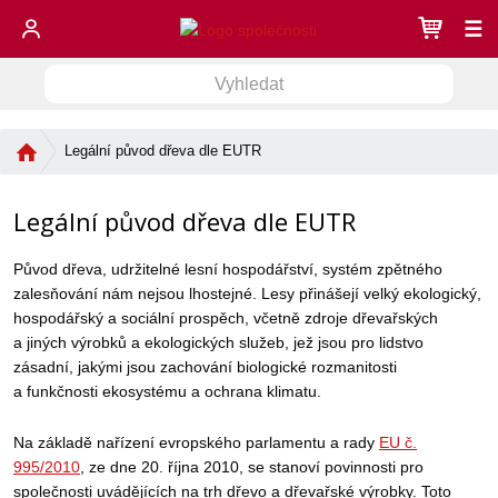
☰
V
V
y
h
y
l
Ú
Legální původ dřeva dle EUTR
h
e
v
l
d
o
e
Legální původ dřeva dle EUTR
a
d
d
n
t
í
a
Původ dřeva, udržitelné lesní hospodářství, systém zpětného
s
t
zalesňování nám nejsou lhostejné. Lesy přinášejí velký ekologický,
t
hospodářský a sociální prospěch, včetně zdroje dřevařských
r
a jiných výrobků a ekologických služeb, jež jsou pro lidstvo
a
zásadní, jakými jsou zachování biologické rozmanitosti
n
a funkčnosti ekosystému a ochrana klimatu.
a
Na základě nařízení evropského parlamentu a rady
EU č.
995/2010
, ze dne 20. října 2010, se stanoví povinnosti pro
společnosti uvádějících na trh dřevo a dřevařské výrobky. Toto