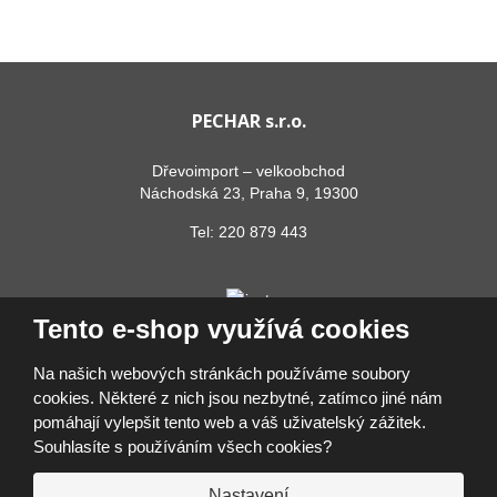
PECHAR s.r.o.
Dřevoimport – velkoobchod
Náchodská 23, Praha 9, 19300
Tel:
220 879 443
Tento e-shop využívá cookies
Na našich webových stránkách používáme soubory
cookies. Některé z nich jsou nezbytné, zatímco jiné nám
pomáhají vylepšit tento web a váš uživatelský zážitek.
© 2026, PECHAR s.r.o.
Souhlasíte s používáním všech cookies?
Prohlášení o přístupnosti
|
Ochrana osobních údajů
|
Mapa stránek
|
Přihlásit se
Nastavení