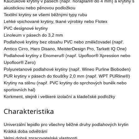
Kaučukové krytiny v pásech (např. noraplan® do 4 mm) a krytiny s
akustickou nebo pěnovou podložkou
Textilní krytiny se všemi běžnými typy rubu
Lehké vpichované krytiny, tkané výrobky nebo Flotex
PVC designové krytiny
Linoleum v pásech do 3,2 mm
Podlahové krytiny bez obsahu PVC nebo změkčovadel (např.
Amtico Cirro, Haro Disano, MeisterDesign Pro, Tarkett IQ One)
Podlahové krytiny z Enomeru® (např. Upofloor® Xpression nebo
Upofloor® Zero)
Polyuretanové podlahové krytiny (např. Wineo Purline Bioboden)
PUR krytiny v pásech do tloušťky 2,0 mm (např. WPT PURline®)
Krytiny na stěnu (např. PVC krytiny do sprchových buněk nebo
sportovních hal)
Korkment, stejně i veškeré izolační a kladečské podložky
Charakteristika
Univerzální lepidlo pro všechny běžné druhy podlahových krytin
Krátká doba odvětrání
Velmi dobré zpracovatelské vlastnosti