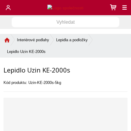
☰
V
V
y
h
y
l
Ú
Interiérové podlahy
Lepidla a podložky
h
e
v
l
d
o
Lepidlo Uzin KE-2000s
e
a
d
d
n
t
Lepidlo Uzin KE-2000s
í
a
s
t
t
Kód produktu:
Uzin-KE-2000s-5kg
r
a
n
a