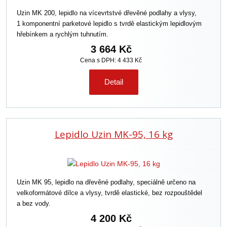
o
Uzin MK 200, lepidlo na vícevrtstvé dřevěné podlahy a vlysy,
d
1 komponentní parketové lepidlo s tvrdě elastickým lepidlovým
u
hřebínkem a rychlým tuhnutím.
k
t
3 664 Kč
ů
Cena s DPH: 4 433 Kč
Detail
Lepidlo Uzin MK-95, 16 kg
Uzin MK 95, lepidlo na dřevěné podlahy, speciálně určeno na
velkoformátové dílce a vlysy, tvrdě elastické, bez rozpouštědel
a bez vody.
4 200 Kč