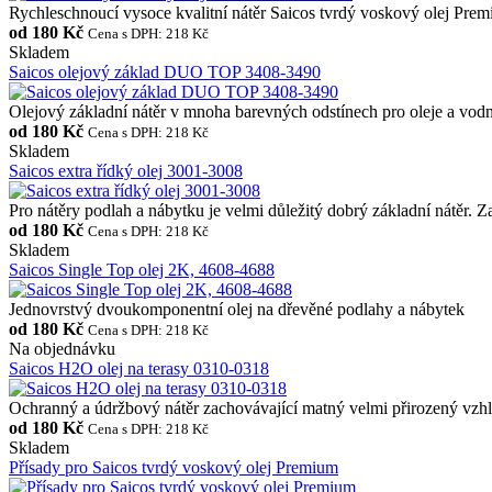
Rychleschnoucí vysoce kvalitní nátěr Saicos tvrdý voskový olej Premi
od
180 Kč
Cena s DPH: 218 Kč
Skladem
Saicos olejový základ DUO TOP 3408-3490
Olejový základní nátěr v mnoha barevných odstínech pro oleje a vodn
od
180 Kč
Cena s DPH: 218 Kč
Skladem
Saicos extra řídký olej 3001-3008
Pro nátěry podlah a nábytku je velmi důležitý dobrý základní nátěr. Za
od
180 Kč
Cena s DPH: 218 Kč
Skladem
Saicos Single Top olej 2K, 4608-4688
Jednovrstvý dvoukomponentní olej na dřevěné podlahy a nábytek
od
180 Kč
Cena s DPH: 218 Kč
Na objednávku
Saicos H2O olej na terasy 0310-0318
Ochranný a údržbový nátěr zachovávající matný velmi přirozený vzhle
od
180 Kč
Cena s DPH: 218 Kč
Skladem
Přísady pro Saicos tvrdý voskový olej Premium