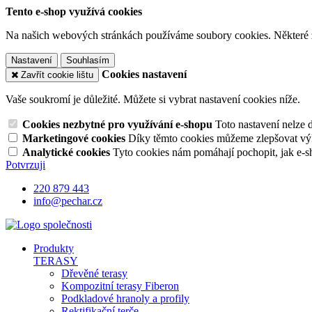
Tento e-shop využívá cookies
Na našich webových stránkách používáme soubory cookies. Některé z n
Nastavení
Souhlasím
Cookies nastavení
Zavřít cookie lištu
Vaše soukromí je důležité. Můžete si vybrat nastavení cookies níže.
Cookies nezbytné pro využívání e-shopu
Toto nastavení nelze 
Marketingové cookies
Díky těmto cookies můžeme zlepšovat výko
Analytické cookies
Tyto cookies nám pomáhají pochopit, jak e-s
Potvrzuji
220 879 443
info@pechar.cz
Produkty
TERASY
Dřevěné terasy
Kompozitní terasy Fiberon
Podkladové hranoly a profily
Rektifikační terče