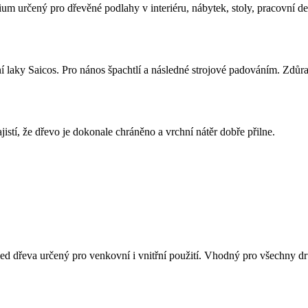
um určený pro dřevěné podlahy v interiéru, nábytek, stoly, pracovní de
í laky Saicos. Pro nános špachtlí a následné strojové padováním. Zdůr
jistí, že dřevo je dokonale chráněno a vrchní nátěr dobře přilne.
d dřeva určený pro venkovní i vnitřní použití. Vhodný pro všechny dr