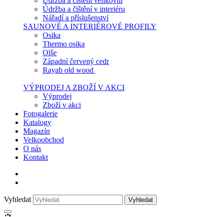
Údržba a čištění venkovní
Údržba a čištění v interiéru
Nářadí a příslušenství
SAUNOVÉ A INTERIÉROVÉ PROFILY
Osika
Thermo osika
Olše
Západní červený cedr
Rayab old wood
VÝPRODEJ A ZBOŽÍ V AKCI
Výprodej
Zboží v akci
Fotogalerie
Katalogy
Magazín
Velkoobchod
O nás
Kontakt
Vyhledat
Vyhledat