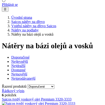
Přihlásit se
☰
Úvodní strana
Saicos nátěry na dřevo
Vnitřní nátěry na dřevo Saicos
Nátěry na podlahy
Nátěry na bázi olejů a vosků
Nátěry na bázi olejů a vosků
Doporučené
Nejlevnější
Nejdražší
Dostupné
Nejnovější
Nejprodávanejší
Řazení produktů
Řádkový výpis
6
položek
Saicos tvrdý voskový olej Premium 3320-3333