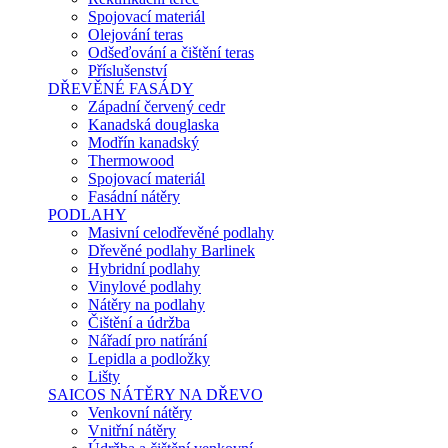
Spojovací materiál
Olejování teras
Odšeďování a čištění teras
Příslušenství
DŘEVĚNÉ FASÁDY
Západní červený cedr
Kanadská douglaska
Modřín kanadský
Thermowood
Spojovací materiál
Fasádní nátěry
PODLAHY
Masivní celodřevěné podlahy
Dřevěné podlahy Barlinek
Hybridní podlahy
Vinylové podlahy
Nátěry na podlahy
Čištění a údržba
Nářadí pro natírání
Lepidla a podložky
Lišty
SAICOS NÁTĚRY NA DŘEVO
Venkovní nátěry
Vnitřní nátěry