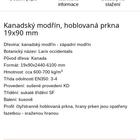
informace
stažení
Kanadský modřín, hoblovaná prkna
19x90 mm
Dřevina: kanadský modřín - západní modřín
Botanický název: Larix occidentalis
Původ dřeva: Kanada
Formát: 19x90x2440-6100 mm
3
Hmotnost: cca 600-700 kg/m
Třída odolnosti EN350: 3-4
Provedení: sušené provedení KD
Třídění: sukaté třídění SF
Balení: kusově
Profil: čtyřstranně hoblovaná prkna, hrany prken jsou opatřeny
fazetkou - sraženou hranou