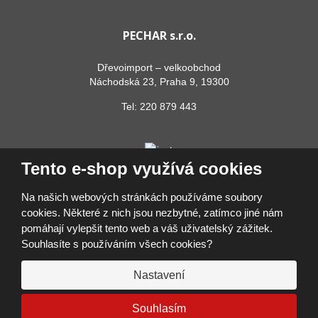
PECHAR s.r.o.
Dřevoimport – velkoobchod
Náchodská 23, Praha 9, 19300
Tel:
220 879 443
Tento e-shop využívá cookies
Na našich webových stránkách používáme soubory
cookies. Některé z nich jsou nezbytné, zatímco jiné nám
pomáhají vylepšit tento web a váš uživatelský zážitek.
© 2026, PECHAR s.r.o.
Souhlasíte s používáním všech cookies?
Prohlášení o přístupnosti
|
Ochrana osobních údajů
|
Mapa stránek
|
Přihlásit se
Nastavení
VYROBILA
VISA
MasterCard
Maestro
Google Pay
Apple Pay
Souhlasím