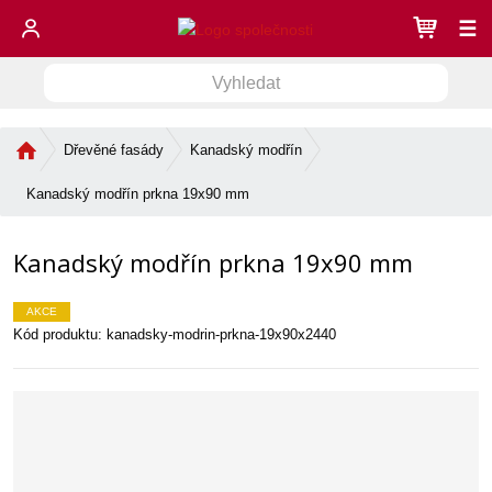
☰
V
V
y
h
y
l
Ú
Dřevěné fasády
Kanadský modřín
h
e
v
l
d
o
Kanadský modřín prkna 19x90 mm
e
a
d
d
n
t
Kanadský modřín prkna 19x90 mm
í
a
s
t
t
AKCE
r
Kód produktu:
kanadsky-modrin-prkna-19x90x2440
a
n
a