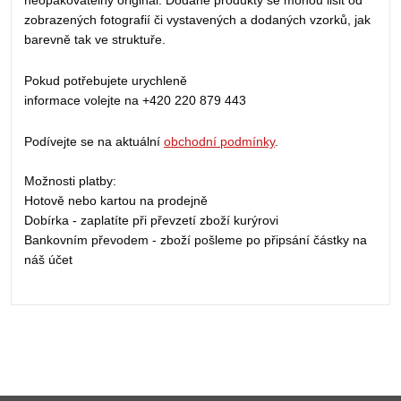
neopakovatelný originál. Dodané produkty se mohou lišit od
zobrazených fotografií či vystavených a dodaných vzorků, jak
barevně tak ve struktuře.
Pokud potřebujete urychleně
informace volejte na +420 220 879 443
Podívejte se na aktuální
obchodní podmínky
.
Možnosti platby:
Hotově nebo kartou na prodejně
Dobírka - zaplatíte při převzetí zboží kurýrovi
Bankovním převodem - zboží pošleme po připsání částky na
náš účet