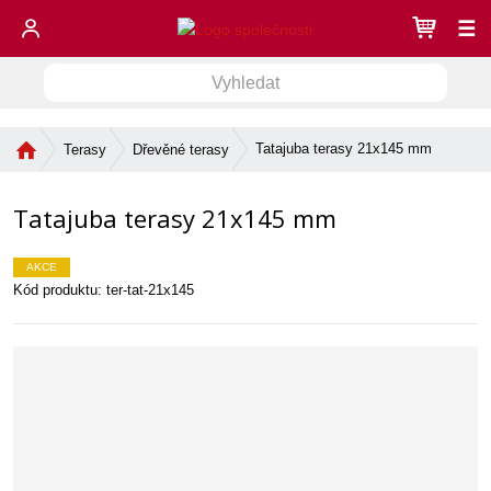
☰
V
V
y
h
y
l
Ú
Tatajuba terasy 21x145 mm
Terasy
Dřevěné terasy
h
e
v
l
d
o
e
Tatajuba terasy 21x145 mm
a
d
d
n
t
í
a
AKCE
s
t
Kód produktu:
ter-tat-21x145
t
r
a
n
a