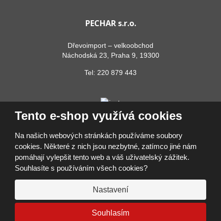
PECHAR s.r.o.
Dřevoimport – velkoobchod
Náchodská 23, Praha 9, 19300
Tel:
220 879 443
Tento e-shop využívá cookies
Na našich webových stránkách používáme soubory
cookies. Některé z nich jsou nezbytné, zatímco jiné nám
pomáhají vylepšit tento web a váš uživatelský zážitek.
© 2026, PECHAR s.r.o.
Souhlasíte s používáním všech cookies?
Prohlášení o přístupnosti
|
Ochrana osobních údajů
|
Mapa stránek
|
Přihlásit se
Nastavení
VYROBILA
VISA
MasterCard
Maestro
Google Pay
Apple Pay
Souhlasím