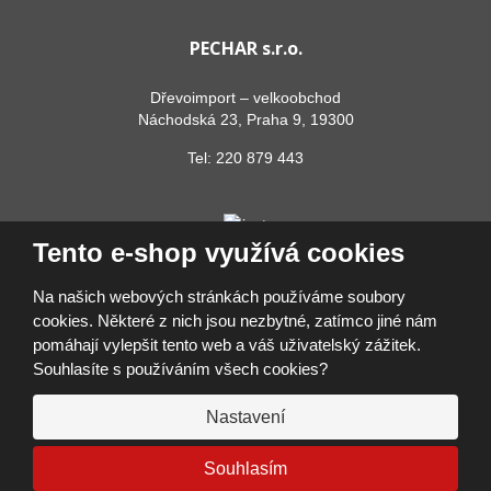
PECHAR s.r.o.
Dřevoimport – velkoobchod
Náchodská 23, Praha 9, 19300
Tel:
220 879 443
Tento e-shop využívá cookies
Na našich webových stránkách používáme soubory
cookies. Některé z nich jsou nezbytné, zatímco jiné nám
pomáhají vylepšit tento web a váš uživatelský zážitek.
© 2026, PECHAR s.r.o.
Souhlasíte s používáním všech cookies?
Prohlášení o přístupnosti
|
Ochrana osobních údajů
|
Mapa stránek
|
Přihlásit se
Nastavení
VYROBILA
VISA
MasterCard
Maestro
Google Pay
Apple Pay
Souhlasím