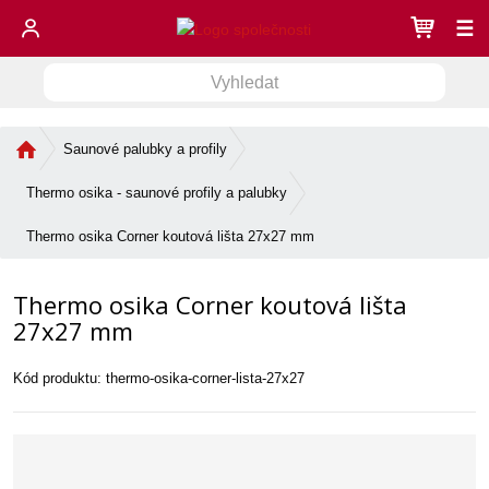
☰
V
V
y
h
y
l
Ú
Saunové palubky a profily
h
e
v
l
d
o
Thermo osika - saunové profily a palubky
e
a
d
d
n
t
Thermo osika Corner koutová lišta 27x27 mm
í
a
s
t
Thermo osika Corner koutová lišta
t
r
27x27 mm
a
n
Kód produktu:
thermo-osika-corner-lista-27x27
a