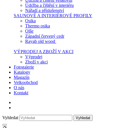
Údržba a čištění venkovní
Údržba a čištění v interiéru
Nářadí a příslušenství
SAUNOVÉ A INTERIÉROVÉ PROFILY
Osika
Thermo osika
Olše
Západní červený cedr
Rayab old wood
VÝPRODEJ A ZBOŽÍ V AKCI
Výprodej
Zboží v akci
Fotogalerie
Katalogy
Magazín
Velkoobchod
O nás
Kontakt
Vyhledat
Vyhledat