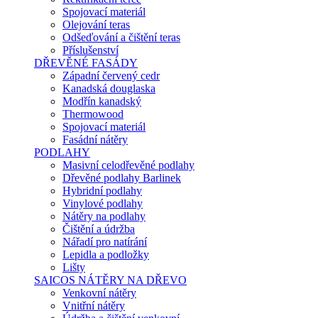
Spojovací materiál
Olejování teras
Odšeďování a čištění teras
Příslušenství
DŘEVĚNÉ FASÁDY
Západní červený cedr
Kanadská douglaska
Modřín kanadský
Thermowood
Spojovací materiál
Fasádní nátěry
PODLAHY
Masivní celodřevěné podlahy
Dřevěné podlahy Barlinek
Hybridní podlahy
Vinylové podlahy
Nátěry na podlahy
Čištění a údržba
Nářadí pro natírání
Lepidla a podložky
Lišty
SAICOS NÁTĚRY NA DŘEVO
Venkovní nátěry
Vnitřní nátěry