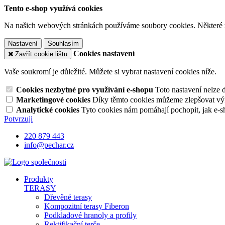
Tento e-shop využívá cookies
Na našich webových stránkách používáme soubory cookies. Některé z n
Nastavení
Souhlasím
Cookies nastavení
Zavřít cookie lištu
Vaše soukromí je důležité. Můžete si vybrat nastavení cookies níže.
Cookies nezbytné pro využívání e-shopu
Toto nastavení nelze 
Marketingové cookies
Díky těmto cookies můžeme zlepšovat výko
Analytické cookies
Tyto cookies nám pomáhají pochopit, jak e-s
Potvrzuji
220 879 443
info@pechar.cz
Produkty
TERASY
Dřevěné terasy
Kompozitní terasy Fiberon
Podkladové hranoly a profily
Rektifikační terče