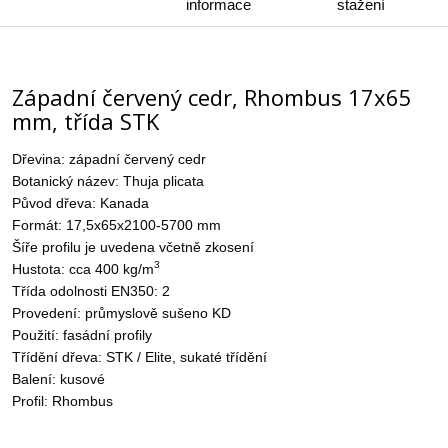
informace
stažení
Západní červený cedr, Rhombus 17x65
mm, třída STK
Dřevina: západní červený cedr
Botanický název: Thuja plicata
Původ dřeva: Kanada
Formát: 17,5x65x2100-5700 mm
Šíře profilu je uvedena včetně zkosení
3
Hustota: cca 400 kg/m
Třída odolnosti EN350: 2
Provedení: průmyslově sušeno KD
Použití: fasádní profily
Třídění dřeva: STK / Elite, sukaté třídění
Balení: kusové
Profil: Rhombus