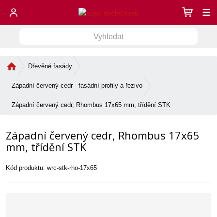
☰
V
V
y
h
y
l
Ú
Dřevěné fasády
h
e
v
l
d
o
Západní červený cedr - fasádní profily a řezivo
e
a
d
d
n
t
Západní červený cedr, Rhombus 17x65 mm, třídění STK
í
a
s
t
Západní červený cedr, Rhombus 17x65
t
r
mm, třídění STK
a
n
Kód produktu:
wrc-stk-rho-17x65
a