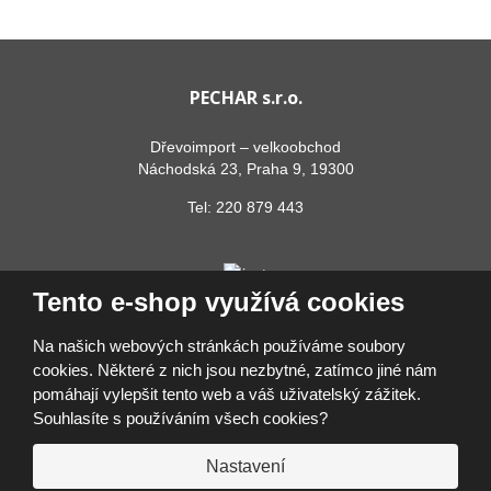
PECHAR s.r.o.
Dřevoimport – velkoobchod
Náchodská 23, Praha 9, 19300
Tel:
220 879 443
Tento e-shop využívá cookies
Na našich webových stránkách používáme soubory
cookies. Některé z nich jsou nezbytné, zatímco jiné nám
pomáhají vylepšit tento web a váš uživatelský zážitek.
© 2026, PECHAR s.r.o.
Souhlasíte s používáním všech cookies?
Prohlášení o přístupnosti
|
Ochrana osobních údajů
|
Mapa stránek
|
Přihlásit se
Nastavení
VYROBILA