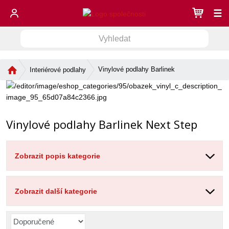
☰
V
V
y
h
y
l
Ú
Vinylové podlahy Barlinek
Interiérové podlahy
h
e
v
l
d
o
e
a
d
d
n
t
í
Vinylové podlahy Barlinek Next Step
a
s
t
t
r
Zobrazit popis kategorie
a
n
a
Zobrazit další kategorie
Ř
a