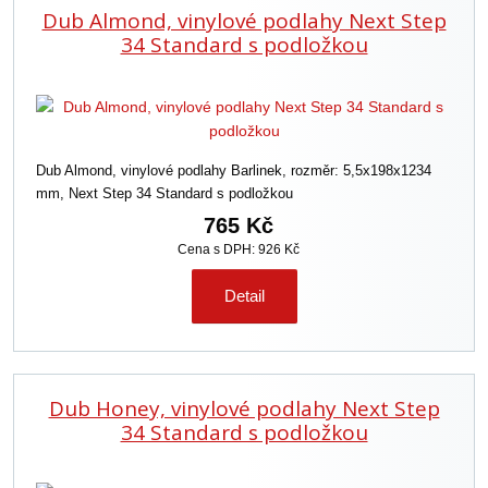
Dub Almond, vinylové podlahy Next Step
n
í
34 Standard s podložkou
p
r
o
d
u
Dub Almond, vinylové podlahy Barlinek, rozměr: 5,5x198x1234
k
mm, Next Step 34 Standard s podložkou
t
ů
765 Kč
Cena s DPH: 926 Kč
Detail
Dub Honey, vinylové podlahy Next Step
34 Standard s podložkou