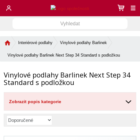
☰
V
V
y
h
y
l
Ú
Interiérové podlahy
Vinylové podlahy Barlinek
h
e
v
l
d
o
Vinylové podlahy Barlinek Next Step 34 Standard s podložkou
e
a
d
d
n
t
Vinylové podlahy Barlinek Next Step 34
í
a
s
Standard s podložkou
t
t
r
a
Zobrazit popis kategorie
n
a
Ř
a
z
e